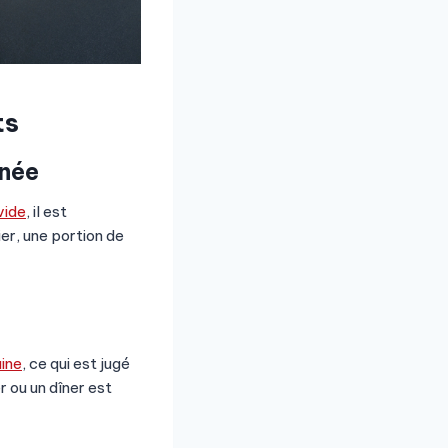
ts
rnée
vide
, il est
r, une portion de
aine
, ce qui est jugé
 ou un dîner est