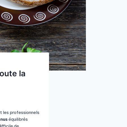
oute la
et les professionnels
enus
équilibrés
fficile de