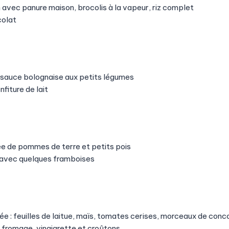
n avec panure maison, brocolis à la vapeur, riz complet
colat
 sauce bolognaise aux petits légumes
nfiture de lait
rée de pommes de terre et petits pois
avec quelques framboises
 : feuilles de laitue, maïs, tomates cerises, morceaux de con
 fromage, vinaigrette et croûtons