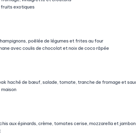
fruits exotiques
hampignons, poêlée de légumes et frites au four
ane avec coulis de chocolat et noix de coco râpée
eak haché de bœuf, salade, tomate, tranche de fromage et sau
s maison
his aux épinards, crème, tomates cerise, mozzarella et jambon
t