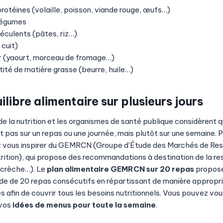
protéines (volaille, poisson, viande rouge, œufs…)
 légumes
féculents (pâtes, riz…)
 cuit)
ier (yaourt, morceau de fromage…)
tité de matière grasse (beurre, huile…)
ilibre alimentaire sur plusieurs jours
e la nutrition et les organismes de santé publique considèrent qu
it pas sur un repas ou une journée, mais plutôt sur une semaine. 
 vous inspirer du GEMRCN (Groupe d’Étude des Marchés de Res
trition), qui propose des recommandations à destination de la re
, crèche…). Le
plan alimentaire GEMRCN sur 20 repas
propose 
de de 20 repas consécutifs en répartissant de manière approprié
des afin de couvrir tous les besoins nutritionnels. Vous pouvez vou
 vos
idées de menus pour toute la semaine
.