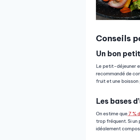
Conseils p
Un bon peti
Le petit-déjeuner es
recommandé de comme
fruit et une boisson
Les bases d’
On estime que
7 % d
trop fréquent. Si un
idéalement composé