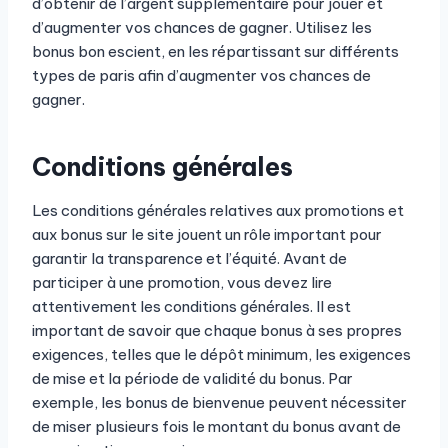
d’obtenir de l’argent supplémentaire pour jouer et
d’augmenter vos chances de gagner. Utilisez les
bonus bon escient, en les répartissant sur différents
types de paris afin d’augmenter vos chances de
gagner.
Conditions générales
Les conditions générales relatives aux promotions et
aux bonus sur le site jouent un rôle important pour
garantir la transparence et l’équité. Avant de
participer à une promotion, vous devez lire
attentivement les conditions générales. Il est
important de savoir que chaque bonus à ses propres
exigences, telles que le dépôt minimum, les exigences
de mise et la période de validité du bonus. Par
exemple, les bonus de bienvenue peuvent nécessiter
de miser plusieurs fois le montant du bonus avant de