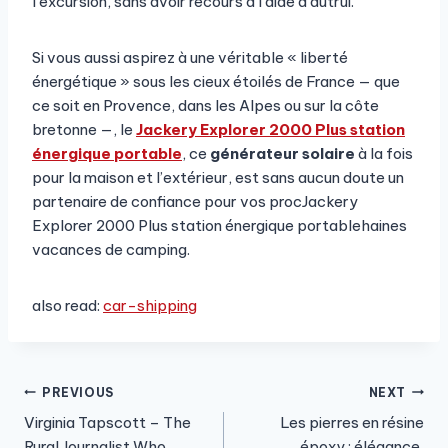
l’excursion, sans avoir recours à l’aide d’autrui.​
Si vous aussi aspirez à une véritable « liberté
énergétique » sous les cieux étoilés de France — que
ce soit en Provence, dans les Alpes ou sur la côte
bretonne —, le
Jackery Explorer 2000 Plus station
énergique portable
, ce
générateur solaire
à la fois
pour la maison et l’extérieur, est sans aucun doute un
partenaire de confiance pour vos procJackery
Explorer 2000 Plus station énergique portablehaines
vacances de camping.
also read:
car-shipping
Post
PREVIOUS
NEXT
Virginia Tapscott – The
Les pierres en résine
navigation
Rural Journalist Who
époxy : élégance,